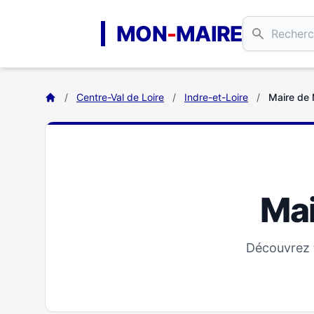
Aller au contenu principal
MON
-
MAIRE
/
Centre-Val de Loire
/
Indre-et-Loire
/
Maire de
Mai
Découvrez t