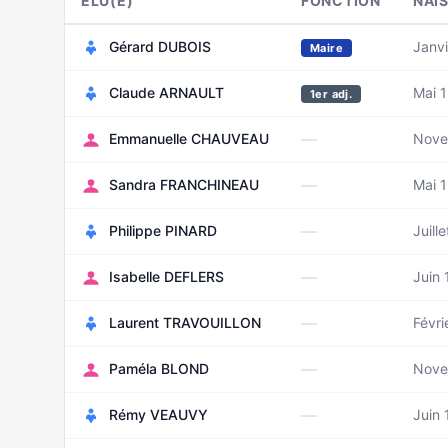
ELU(E)
FONCTION
NAI
Gérard DUBOIS
Janvi
Maire
Claude ARNAULT
Mai 
1er adj.
—
Emmanuelle CHAUVEAU
Nove
—
Sandra FRANCHINEAU
Mai 
—
Philippe PINARD
Juill
—
Isabelle DEFLERS
Juin 
—
Laurent TRAVOUILLON
Févri
—
Paméla BLOND
Nove
—
Rémy VEAUVY
Juin 