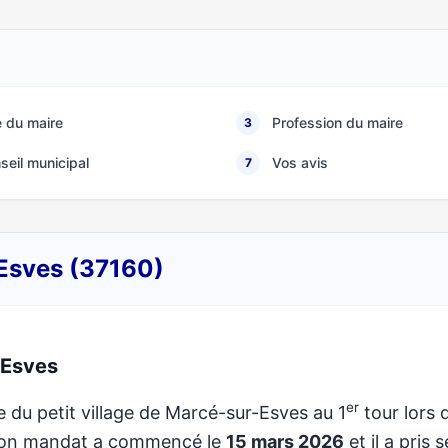
 du maire
Profession du maire
3
seil municipal
Vos avis
7
-Esves (37160)
-Esves
er
e du petit village de Marcé-sur-Esves au 1
tour lors 
 Son mandat a commencé le
15 mars 2026
et il a pris 