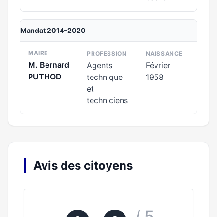
Mandat 2014–2020
MAIRE
PROFESSION
NAISSANCE
M. Bernard
Agents
Février
PUTHOD
technique
1958
et
techniciens
Avis des citoyens
/ 5