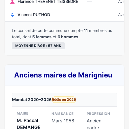
—
Florence THEVENET TEISSEDRE
Avril
—
Vincent PUTHOD
Avril
Le conseil de cette commune compte
11
membres au
total, dont
5 femmes
et
6 hommes
.
MOYENNE D'ÂGE : 57 ANS
Anciens maires de Marignieu
Mandat 2020–2026
Réélu en 2026
MAIRE
NAISSANCE
PROFESSION
M. Pascal
Mars 1958
Ancien
DEMANGE
cadre