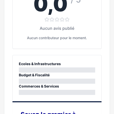
0,0
Aucun avis publié
Aucun contributeur pour le moment.
Ecoles & Infrastructures
0%
Budget & Fiscalité
0%
Commerces & Services
0%