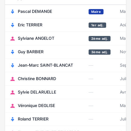
Pascal DEMANGE
Mars
Maire
Eric TERRIER
Août 
1er adj.
Sylviane ANGELOT
Mars 
2ème adj.
Guy BARBIER
Nove
3ème adj.
—
Jean-Marc SAINT-BLANCAT
Sept
—
Christine BONNARD
Juille
—
Sylvie DELARUELLE
Avril 
—
Véronique DEGLISE
Mars 
—
Roland TERRIER
Juille