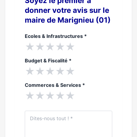
Soyez le premier à
donner votre avis sur le
maire de Marignieu (01)
Ecoles & Infrastructures
*
★
★
★
★
★
Budget & Fiscalité
*
★
★
★
★
★
Commerces & Services
*
★
★
★
★
★