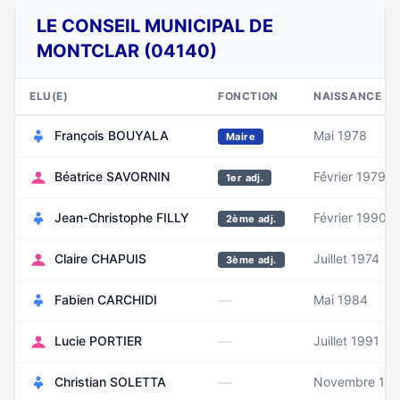
LE CONSEIL MUNICIPAL DE
MONTCLAR (04140)
ELU(E)
FONCTION
NAISSANCE
François BOUYALA
Mai 1978
Maire
Béatrice SAVORNIN
Février 1979
1er adj.
Jean-Christophe FILLY
Février 1990
2ème adj.
Claire CHAPUIS
Juillet 1974
3ème adj.
—
Fabien CARCHIDI
Mai 1984
—
Lucie PORTIER
Juillet 1991
—
Christian SOLETTA
Novembre 19