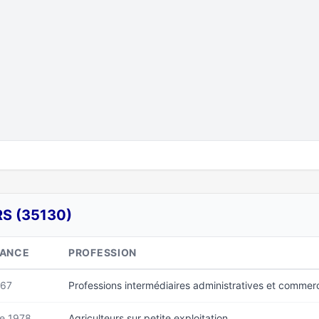
S (35130)
SANCE
PROFESSION
967
Professions intermédiaires administratives et commerc
e 1978
Agriculteurs sur petite exploitation