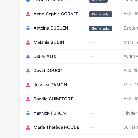
1er adj.
Anne-Sophie CORNEE
Août 1
2ème adj.
Antoine GUGUEN
Septe
3ème adj.
—
Mélanie BODIN
Mars 1
—
Didier ALIX
Avril 1
—
David DOUCIN
Août 1
—
Jessica DAMON
Mars 1
—
Sandie GUINEFORT
Août 1
—
Yannick FURON
Févrie
—
Marie Thérèse HOCDE
Juillet