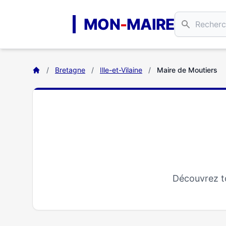
Aller au contenu principal
MON
-
MAIRE
/
Bretagne
/
Ille-et-Vilaine
/
Maire de Moutiers
Découvrez to