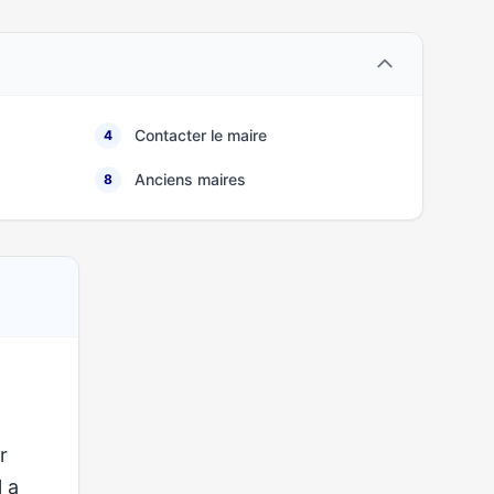
Contacter le maire
4
Anciens maires
8
r
l a