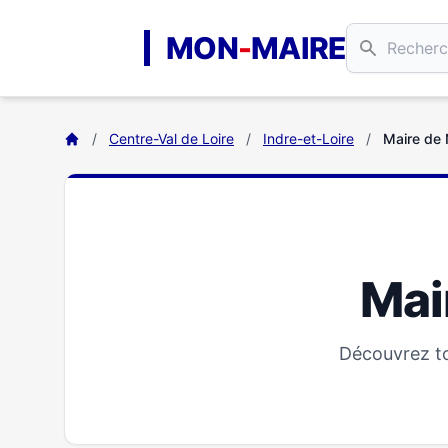
Aller au contenu principal
MON
-
MAIRE
/
Centre-Val de Loire
/
Indre-et-Loire
/
Maire de 
Mai
Découvrez to