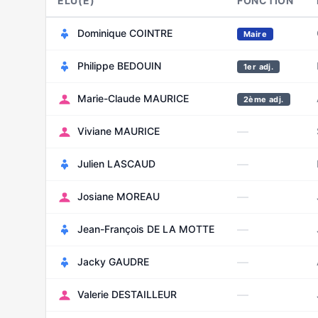
ELU(E)
FONCTION
Dominique COINTRE
Maire
Philippe BEDOUIN
1er adj.
Marie-Claude MAURICE
2ème adj.
—
Viviane MAURICE
—
Julien LASCAUD
—
Josiane MOREAU
—
Jean-François DE LA MOTTE
—
Jacky GAUDRE
—
Valerie DESTAILLEUR