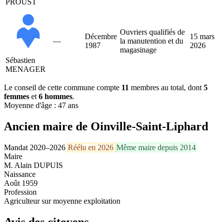
PROUST
Ouvriers qualifiés de
Décembre
15 mars
—
la manutention et du
1987
2026
magasinage
Sébastien
MENAGER
Le conseil de cette commune compte
11
membres au total, dont
5
femmes
et
6 hommes
.
Moyenne d'âge : 47 ans
Ancien maire de Oinville-Saint-Liphard
Mandat 2020–2026
Réélu en 2026
Même maire depuis 2014
Maire
M. Alain DUPUIS
Naissance
Août 1959
Profession
Agriculteur sur moyenne exploitation