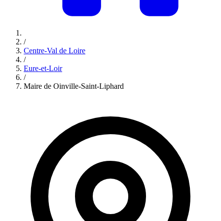
/
Centre-Val de Loire
/
Eure-et-Loir
/
Maire de Oinville-Saint-Liphard