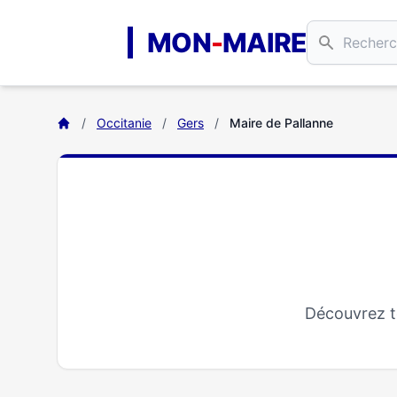
Aller au contenu principal
MON
-
MAIRE
/
Occitanie
/
Gers
/
Maire de Pallanne
Découvrez to