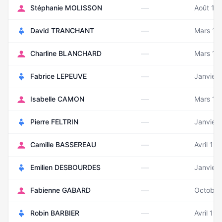
—
Stéphanie MOLISSON
Août 19
—
David TRANCHANT
Mars 19
—
Charline BLANCHARD
Mars 19
—
Fabrice LEPEUVE
Janvier 
—
Isabelle CAMON
Mars 19
—
Pierre FELTRIN
Janvier
—
Camille BASSEREAU
Avril 19
—
Emilien DESBOURDES
Janvier
—
Fabienne GABARD
Octobre
—
Robin BARBIER
Avril 19