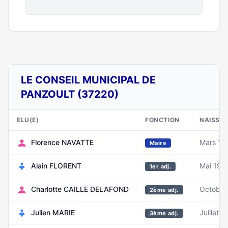
LE CONSEIL MUNICIPAL DE
PANZOULT (37220)
ELU(E)
FONCTION
NAISSA
Florence NAVATTE
Mars 19
Maire
Alain FLORENT
Mai 196
1er adj.
Charlotte CAILLE DELAFOND
Octobre
2ème adj.
Julien MARIE
Juillet 1
3ème adj.