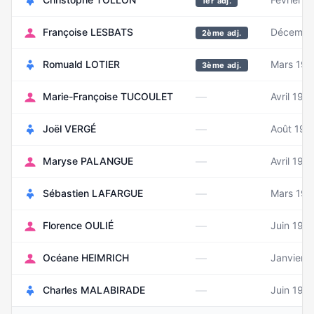
1er adj.
Françoise LESBATS
Décembr
2ème adj.
Romuald LOTIER
Mars 198
3ème adj.
—
Marie-Françoise TUCOULET
Avril 196
—
Joël VERGÉ
Août 196
—
Maryse PALANGUE
Avril 196
—
Sébastien LAFARGUE
Mars 197
—
Florence OULIÉ
Juin 197
—
Océane HEIMRICH
Janvier 
—
Charles MALABIRADE
Juin 199