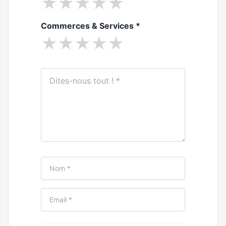
★
★
★
★
★
Commerces & Services
*
★
★
★
★
★