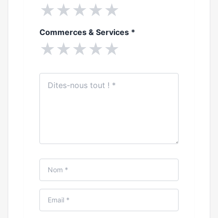
★
★
★
★
★
Commerces & Services
*
★
★
★
★
★