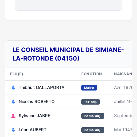
LE CONSEIL MUNICIPAL DE SIMIANE-
LA-ROTONDE (04150)
ELU(E)
FONCTION
NAISSANC
Thibault DALLAPORTA
Avril 1976
Maire
Nicolas ROBERTO
Juillet 1976
1er adj.
Sylvaine JABRE
Septembre
2ème adj.
Léon AUBERT
Mai 1947
3ème adj.