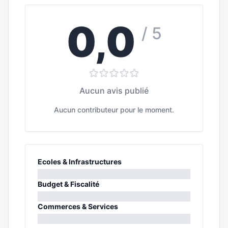
0,0
/ 5
Aucun avis publié
Aucun contributeur pour le moment.
Ecoles & Infrastructures
0%
Budget & Fiscalité
0%
Commerces & Services
0%