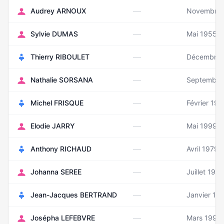
—
Audrey ARNOUX
Novembre 
—
Sylvie DUMAS
Mai 1955
—
Thierry RIBOULET
Décembre 
—
Nathalie SORSANA
Septembre
—
Michel FRISQUE
Février 19
—
Elodie JARRY
Mai 1999
—
Anthony RICHAUD
Avril 1979
—
Johanna SEREE
Juillet 198
—
Jean-Jacques BERTRAND
Janvier 19
—
Josépha LEFEBVRE
Mars 1990